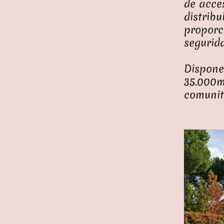
de acce
distrib
proporc
segurid
Dispone
35.000
comunita